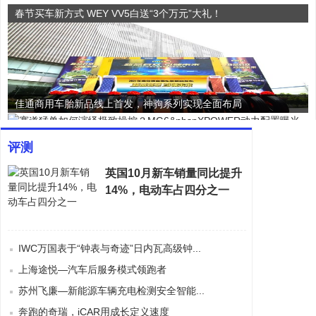
春节买车新方式 WEY VV5白送“3个万元”大礼！
佳通商用车胎新品线上首发，神驹系列实现全面布局
评测
英国10月新车销量同比提升
14%，电动车占四分之一
赛道猛兽如何演绎极致操控？MG6 XPOWER动力配置曝光
震撼！车主驱车近千里，只为...
IWC万国表于“钟表与奇迹”日内瓦高级钟...
南极磷虾油哪个牌子好 排名...
上海途悦—汽车后服务模式领跑者
胶原蛋白肽粉国民品牌 胶原...
苏州飞廉—新能源车辆充电检测安全智能...
中国人寿财产保险携手知名汽...
奔跑的奇瑞，iCAR用成长定义速度