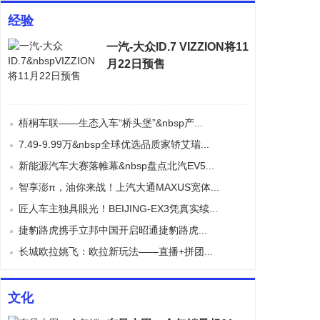
经验
一汽-大众ID.7 VIZZION将11
月22日预售
梧桐车联——生态入车“桥头堡”&nbsp产...
7.49-9.99万&nbsp全球优选品质家轿艾瑞...
新能源汽车大赛落帷幕&nbsp盘点北汽EV5...
智享澎π，油你来战！上汽大通MAXUS宽体...
匠人车主独具眼光！BEIJING-EX3凭真实续...
捷豹路虎携手立邦中国开启昭通捷豹路虎...
长城欧拉姚飞：欧拉新玩法——直播+拼团...
文化