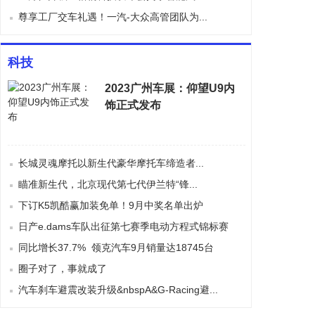
尊享工厂交车礼遇！一汽-大众高管团队为...
科技
2023广州车展：仰望U9内
饰正式发布
长城灵魂摩托以新生代豪华摩托车缔造者...
瞄准新生代，北京现代第七代伊兰特“锋...
下订K5凯酷赢加装免单！9月中奖名单出炉
日产e.dams车队出征第七赛季电动方程式锦标赛
同比增长37.7% 领克汽车9月销量达18745台
圈子对了，事就成了
汽车刹车避震改装升级&nbspA&G-Racing避...