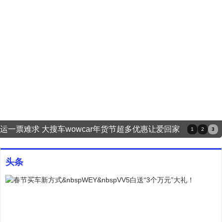
运一票难求 大搜车wowcar年货节超多优惠让爱回家
1
2
3
头条