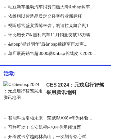
毛豆新车推动汽车消费门槛大降&nbsp购车...
依维柯以智造品质定义轻客行业新标杆
视听感官盛宴震撼来袭，凯迪拉克舞台剧1...
环比增长7% 吉利汽车11月销量突破15万辆
&nbsp“挺过明年”后&nbsp魏建军再发声...
单店最高销售超3000辆&nbsp长城皮卡2020...
活动
CES 2024：元戎启行智驾
采用腾讯地图
智能科技引领未来，荣威iMAX8×华为体验...
可静可动！长安凯程F70带你勇闯滇西
开着皮卡穿越雨林高山，一次刻骨铭心试...