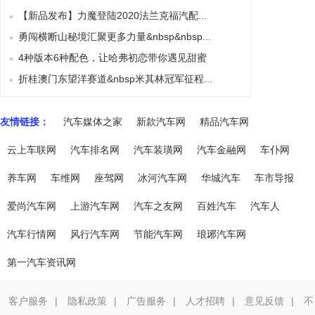
【新品发布】力魔登陆2020法兰克福汽配...
勇闯横断山秘境汇聚更多力量&nbsp&nbsp...
4种版本6种配色，让哈弗初恋带你遇见甜蜜
折桂澳门东望洋赛道&nbsp米其林冠军征程...
友情链接：
汽车媒体之家
新款汽车网
精品汽车网
云上车联网
汽车排名网
汽车装璜网
汽车金融网
车仆网
养车网
车维网
座驾网
冰河汽车网
华城汽车
车市导报
爱尚汽车网
上游汽车网
汽车之友网
百姓汽车
汽车人
汽车行情网
风行汽车网
节能汽车网
琅琊汽车网
第一汽车资讯网
客户服务
|
隐私政策
|
广告服务
|
人才招聘
|
意见反馈
|
不