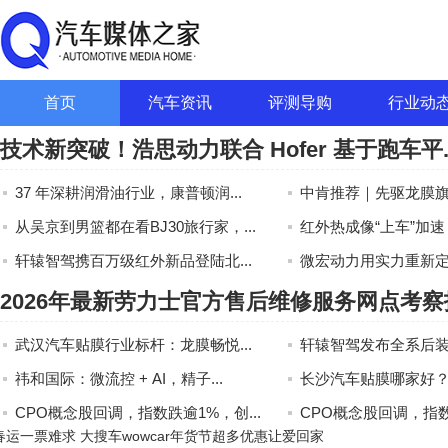
首页
汽车资讯
评测导购
行业动
技术新突破！浩思动力联合 Hofer 基于跑车平..
37 年深耕润滑油行业，康普顿润...
中肯推荐｜先驱龙膜旗舰
从吴京到男篮都在看BJ30旅行家，...
红外热成像“上车”加速：
轩辕智驾携百万级红外新品登陆北...
微宏动力用实力重新定义
2026年最新劳力士官方售后维修服务网点考察
武汉汽车贴膜行业标杆：龙膜畅悦...
轩辕智驾发布全系后装红
祎和国际：微流控 + AI，精子...
长沙汽车贴膜哪家好？先
CPO概念股回调，指数跌逾1%，创...
CPO概念股回调，指数跌