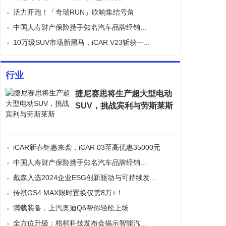
哪个品牌灵芝孢子粉最好 灵...
活力开跑！「奇瑞RUN」吹响集结号角
哪个品牌破壁灵芝孢子粉 破...
中国人寿财产保险携手知名汽车品牌经销...
严苛测试与终身保障 上汽大...
10万级SUV市场新黑马，iCAR V23斩获一...
丹麦益生菌推荐婴儿吃 哪款...
中国人寿财产保险携手知名汽...
行业
捷尼赛思将生产超大型电动
SUV，挑战宾利与劳斯莱斯
iCAR新春钜惠来袭，iCAR 03至高优惠35000元
中国人寿财产保险携手知名汽车品牌经销...
戴森入选2024企业ESG创新驱动与可持续发...
传祺GS4 MAX限时置换仅需8万+！
满载装备，上汽奥迪Q6帮你轻松上场
全方位升级：梧桐科技发布会揭示智能汽...